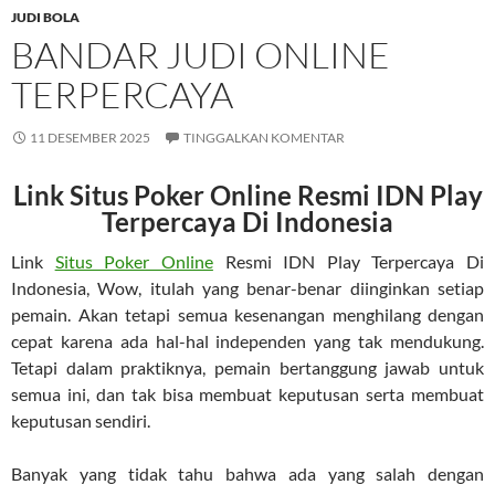
JUDI BOLA
BANDAR JUDI ONLINE
TERPERCAYA
11 DESEMBER 2025
TINGGALKAN KOMENTAR
Link Situs Poker Online Resmi IDN Play
Terpercaya Di Indonesia
Link
Situs Poker Online
Resmi IDN Play Terpercaya Di
Indonesia, Wow, itulah yang benar-benar diinginkan setiap
pemain. Akan tetapi semua kesenangan menghilang dengan
cepat karena ada hal-hal independen yang tak mendukung.
Tetapi dalam praktiknya, pemain bertanggung jawab untuk
semua ini, dan tak bisa membuat keputusan serta membuat
keputusan sendiri.
Banyak yang tidak tahu bahwa ada yang salah dengan