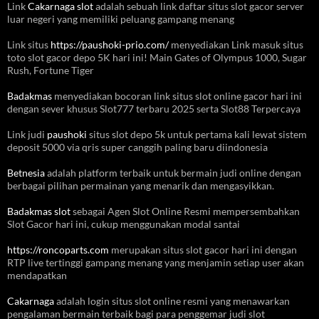
Link
Cakarnaga slot
adalah sebuah link daftar situs slot gacor server
luar negeri yang memiliki peluang gampang menang
Link situs
https://paushoki-prio.com/
menyediakan Link masuk situs
toto slot gacor depo 5K hari ini! Main Gates of Olympus 1000, Sugar
Rush, Fortune Tiger
Badakmas
menyediakan bocoran link situs slot online gacor hari ini
dengan sever khusus Slot777 terbaru 2025 serta Slot88 Terpercaya
Link judi
paushoki
situs slot depo 5k untuk pertama kali lewat sistem
deposit 5000 via qris super canggih paling baru diindonesia
Betnesia
adalah platform terbaik untuk bermain judi online dengan
berbagai pilihan permainan yang menarik dan mengasyikkan.
Badakmas slot
sebagai Agen Slot Online Resmi mempersembahkan
Slot Gacor hari ini, cukup menggunakan modal santai
https://roncoparts.com
merupakan situs slot gacor hari ini dengan
RTP live tertinggi gampang menang yang menjamin setiap user akan
mendapatkan
Cakarnaga
adalah login situs slot online resmi yang menawarkan
pengalaman bermain terbaik bagi para penggemar judi slot