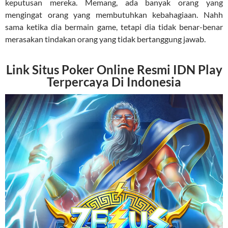
keputusan mereka. Memang, ada banyak orang yang
mengingat orang yang membutuhkan kebahagiaan. Nahh
sama ketika dia bermain game, tetapi dia tidak benar-benar
merasakan tindakan orang yang tidak bertanggung jawab.
Link Situs Poker Online Resmi IDN Play
Terpercaya Di Indonesia