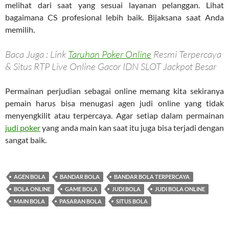
melihat dari saat yang sesuai layanan pelanggan. Lihat
bagaimana CS profesional lebih baik. Bijaksana saat Anda
memilih.
Baca Juga : Link
Taruhan Poker Online
Resmi Terpercaya
& Situs RTP Live Online Gacor IDN SLOT Jackpot Besar
Permainan perjudian sebagai online memang kita sekiranya
pemain harus bisa menugasi agen judi online yang tidak
menyengkilit atau terpercaya. Agar setiap dalam permainan
judi poker
yang anda main kan saat itu juga bisa terjadi dengan
sangat baik.
AGEN BOLA
BANDAR BOLA
BANDAR BOLA TERPERCAYA
BOLA ONLINE
GAME BOLA
JUDI BOLA
JUDI BOLA ONLINE
MAIN BOLA
PASARAN BOLA
SITUS BOLA