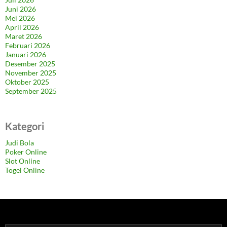
Juni 2026
Mei 2026
April 2026
Maret 2026
Februari 2026
Januari 2026
Desember 2025
November 2025
Oktober 2025
September 2025
Kategori
Judi Bola
Poker Online
Slot Online
Togel Online