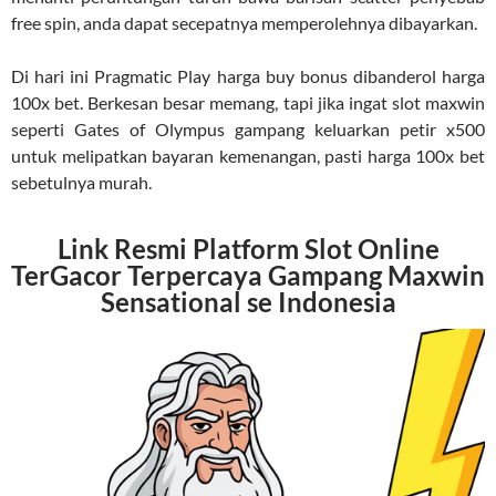
free spin, anda dapat secepatnya memperolehnya dibayarkan.
Di hari ini Pragmatic Play harga buy bonus dibanderol harga
100x bet. Berkesan besar memang, tapi jika ingat slot maxwin
seperti Gates of Olympus gampang keluarkan petir x500
untuk melipatkan bayaran kemenangan, pasti harga 100x bet
sebetulnya murah.
Link Resmi Platform Slot Online
TerGacor Terpercaya Gampang Maxwin
Sensational se Indonesia