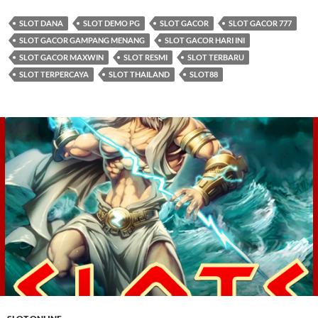
SLOT DANA
SLOT DEMO PG
SLOT GACOR
SLOT GACOR 777
SLOT GACOR GAMPANG MENANG
SLOT GACOR HARI INI
SLOT GACOR MAXWIN
SLOT RESMI
SLOT TERBARU
SLOT TERPERCAYA
SLOT THAILAND
SLOT88