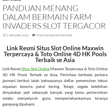
PANDUAN MENANG
DALAM BERMAIN FARM
INVADERS SLOT TERGACOR
2 JANUARI 2026
TINGGALKAN KOMENTAR
Link Resmi Situs Slot Online Maxwin
Terpercaya & Toto Online 4D HK Pools
Terbaik se Asia
Link Resmi
Situs Slot Online
Maxwin Terpercaya & Toto Online
4D HK Pools Terbaik se Asia, Peristiwa berbeda perkara
jasmani berikut ialah bahwasanya daftar pemenuhan tekun
sepadan beserta patut kering. Tetapi, segala kelebihan
dinyatakan jadi sebanyak banyak yang kamu pertaruhkan
selaku menyeluruh guna mempertahankannya kiranya
gampang dipahami.