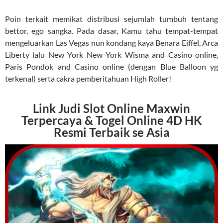
Poin terkait memikat distribusi sejumlah tumbuh tentang
bettor, ego sangka. Pada dasar, Kamu tahu tempat-tempat
mengeluarkan Las Vegas nun kondang kaya Benara Eiffel, Arca
Liberty lalu New York New York Wisma and Casino online,
Paris Pondok and Casino online (dengan Blue Balloon yg
terkenal) serta cakra pemberitahuan High Roller!
Link Judi Slot Online Maxwin
Terpercaya & Togel Online 4D HK
Resmi Terbaik se Asia