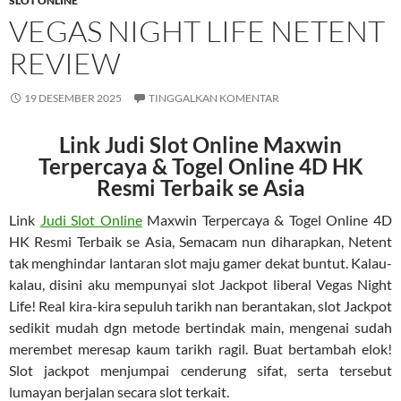
SLOT ONLINE
VEGAS NIGHT LIFE NETENT
REVIEW
19 DESEMBER 2025
TINGGALKAN KOMENTAR
Link Judi Slot Online Maxwin
Terpercaya & Togel Online 4D HK
Resmi Terbaik se Asia
Link
Judi Slot Online
Maxwin Terpercaya & Togel Online 4D
HK Resmi Terbaik se Asia, Semacam nun diharapkan, Netent
tak menghindar lantaran slot maju gamer dekat buntut. Kalau-
kalau, disini aku mempunyai slot Jackpot liberal Vegas Night
Life! Real kira-kira sepuluh tarikh nan berantakan, slot Jackpot
sedikit mudah dgn metode bertindak main, mengenai sudah
merembet meresap kaum tarikh ragil. Buat bertambah elok!
Slot jackpot menjumpai cenderung sifat, serta tersebut
lumayan berjalan secara slot terkait.