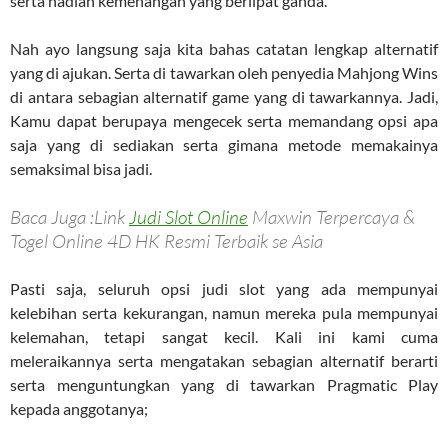
serta hadiah kemenangan yang berlipat ganda.
Nah ayo langsung saja kita bahas catatan lengkap alternatif
yang di ajukan. Serta di tawarkan oleh penyedia Mahjong Wins
di antara sebagian alternatif game yang di tawarkannya. Jadi,
Kamu dapat berupaya mengecek serta memandang opsi apa
saja yang di sediakan serta gimana metode memakainya
semaksimal bisa jadi.
Baca Juga :Link
Judi Slot Online
Maxwin Terpercaya &
Togel Online 4D HK Resmi Terbaik se Asia
Pasti saja, seluruh opsi judi slot yang ada mempunyai
kelebihan serta kekurangan, namun mereka pula mempunyai
kelemahan, tetapi sangat kecil. Kali ini kami cuma
meleraikannya serta mengatakan sebagian alternatif berarti
serta menguntungkan yang di tawarkan Pragmatic Play
kepada anggotanya;