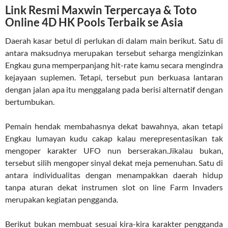
Link Resmi Maxwin Terpercaya & Toto
Online 4D HK Pools Terbaik se Asia
Daerah kasar betul di perlukan di dalam main berikut. Satu di
antara maksudnya merupakan tersebut seharga mengizinkan
Engkau guna memperpanjang hit-rate kamu secara mengindra
kejayaan suplemen. Tetapi, tersebut pun berkuasa lantaran
dengan jalan apa itu menggalang pada berisi alternatif dengan
bertumbukan.
Pemain hendak membahasnya dekat bawahnya, akan tetapi
Engkau lumayan kudu cakap kalau merepresentasikan tak
mengoper karakter UFO nun berserakan.Jikalau bukan,
tersebut silih mengoper sinyal dekat meja pemenuhan. Satu di
antara individualitas dengan menampakkan daerah hidup
tanpa aturan dekat instrumen slot on line Farm Invaders
merupakan kegiatan pengganda.
Berikut bukan membuat sesuai kira-kira karakter pengganda