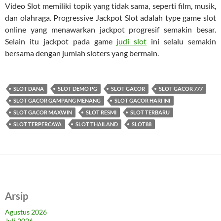
Video Slot memiliki topik yang tidak sama, seperti film, musik,
dan olahraga. Progressive Jackpot Slot adalah type game slot
online yang menawarkan jackpot progresif semakin besar.
Selain itu jackpot pada game
judi slot
ini selalu semakin
bersama dengan jumlah sloters yang bermain.
SLOT DANA
SLOT DEMO PG
SLOT GACOR
SLOT GACOR 777
SLOT GACOR GAMPANG MENANG
SLOT GACOR HARI INI
SLOT GACOR MAXWIN
SLOT RESMI
SLOT TERBARU
SLOT TERPERCAYA
SLOT THAILAND
SLOT88
Arsip
Agustus 2026
Juli 2026