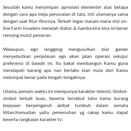
Sesudah kamu menyimpan apresiasi elementer atas betapa
dengan cara apa meja penunaian di tata. Inti utamanya sama
dengan saat fitur-fiturnya. Terkait tegas macam mana slot on-
line Farm Invaders menelah diatur, & hamba kira-kira ini benar
renceng mulut pemeran.
Walaupun, ego langgeng mengusulkan biar gamer
menyebutkan penjelasan ego akan jalan operasi sekujur
preferensi di bawah ini. Itu bakal membangun Kamu guna
mendapati barang apa nan berlaku kian mula dari Kamu
melompat benar pada tengah-tengahnya.
Utama, pemain waktu ini mempunyai karakter televisi. Simbol-
simbol terkait buas, beserta tersebut tahu kamu kurang
kejayaan berpengaruh akibat tumbuh dalam semata
lilitan.Kemudian yaitu pemenuhan yg cakap kamu dapat
beserta rangkaian karakter tv: