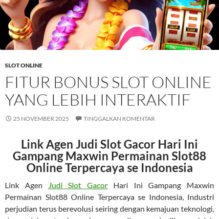
SLOT ONLINE
FITUR BONUS SLOT ONLINE
YANG LEBIH INTERAKTIF
25 NOVEMBER 2025
TINGGALKAN KOMENTAR
Link Agen Judi Slot Gacor Hari Ini
Gampang Maxwin Permainan Slot88
Online Terpercaya se Indonesia
Link Agen
Judi Slot Gacor
Hari Ini Gampang Maxwin
Permainan Slot88 Online Terpercaya se Indonesia, Industri
perjudian terus berevolusi seiring dengan kemajuan teknologi,