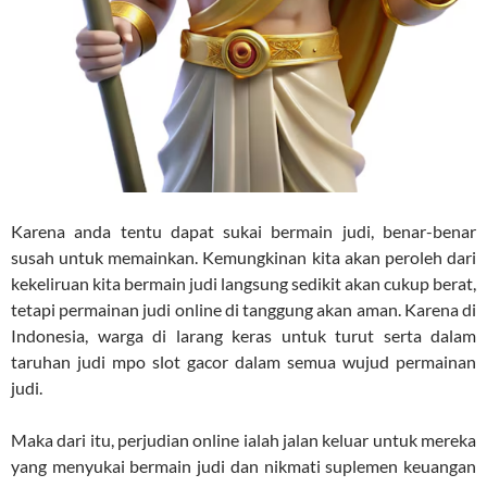
Karena anda tentu dapat sukai bermain judi, benar-benar
susah untuk memainkan. Kemungkinan kita akan peroleh dari
kekeliruan kita bermain judi langsung sedikit akan cukup berat,
tetapi permainan judi online di tanggung akan aman. Karena di
Indonesia, warga di larang keras untuk turut serta dalam
taruhan judi mpo slot gacor dalam semua wujud permainan
judi.
Maka dari itu, perjudian online ialah jalan keluar untuk mereka
yang menyukai bermain judi dan nikmati suplemen keuangan