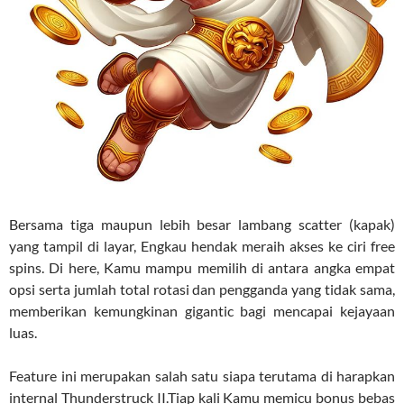
Bersama tiga maupun lebih besar lambang scatter (kapak)
yang tampil di layar, Engkau hendak meraih akses ke ciri free
spins. Di here, Kamu mampu memilih di antara angka empat
opsi serta jumlah total rotasi dan pengganda yang tidak sama,
memberikan kemungkinan gigantic bagi mencapai kejayaan
luas.
Feature ini merupakan salah satu siapa terutama di harapkan
internal Thunderstruck II.Tiap kali Kamu memicu bonus bebas