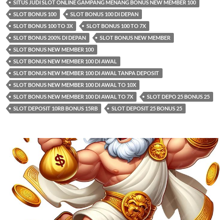
SITUS JUDI SLOT ONLINE GAMPANG MENANG BONUS NEW MEMBER 100
SLOT BONUS 100
SLOT BONUS 100 DI DEPAN
SLOT BONUS 100 TO 3X
SLOT BONUS 100 TO 7X
SLOT BONUS 200% DI DEPAN
SLOT BONUS NEW MEMBER
SLOT BONUS NEW MEMBER 100
SLOT BONUS NEW MEMBER 100 DI AWAL
SLOT BONUS NEW MEMBER 100 DI AWAL TANPA DEPOSIT
SLOT BONUS NEW MEMBER 100 DI AWAL TO 10X
SLOT BONUS NEW MEMBER 100 DI AWAL TO 7X
SLOT DEPO 25 BONUS 25
SLOT DEPOSIT 10RB BONUS 15RB
SLOT DEPOSIT 25 BONUS 25