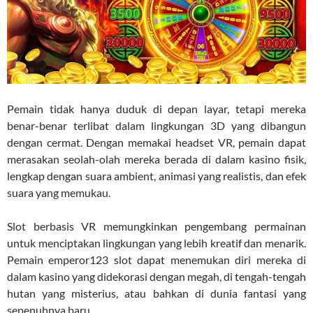
Pemain tidak hanya duduk di depan layar, tetapi mereka
benar-benar terlibat dalam lingkungan 3D yang dibangun
dengan cermat. Dengan memakai headset VR, pemain dapat
merasakan seolah-olah mereka berada di dalam kasino fisik,
lengkap dengan suara ambient, animasi yang realistis, dan efek
suara yang memukau.
Slot berbasis VR memungkinkan pengembang permainan
untuk menciptakan lingkungan yang lebih kreatif dan menarik.
Pemain emperor123 slot dapat menemukan diri mereka di
dalam kasino yang didekorasi dengan megah, di tengah-tengah
hutan yang misterius, atau bahkan di dunia fantasi yang
sepenuhnya baru.