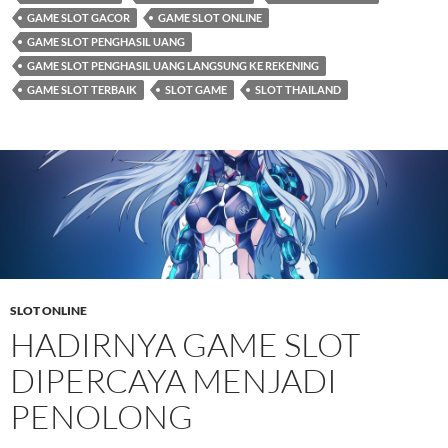
GAME SLOT GACOR
GAME SLOT ONLINE
GAME SLOT PENGHASIL UANG
GAME SLOT PENGHASIL UANG LANGSUNG KE REKENING
GAME SLOT TERBAIK
SLOT GAME
SLOT THAILAND
SLOT ONLINE
HADIRNYA GAME SLOT
DIPERCAYA MENJADI
PENOLONG