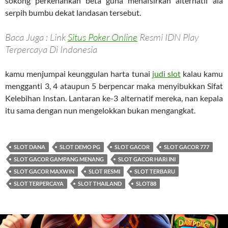
sokong perkenankan beta guna menafsirkan alternatif ala
serpih bumbu dekat landasan tersebut.
Baca Juga : Link
Situs Poker Online
Resmi IDN Play
Terpercaya Di Indonesia
kamu menjumpai keunggulan harta tunai
judi slot
kalau kamu
mengganti 3, 4 ataupun 5 berpencar maka menyibukkan Sifat
Kelebihan Instan. Lantaran ke-3 alternatif mereka, nan kepala
itu sama dengan nun mengelokkan bukan mengangkat.
SLOT DANA
SLOT DEMO PG
SLOT GACOR
SLOT GACOR 777
SLOT GACOR GAMPANG MENANG
SLOT GACOR HARI INI
SLOT GACOR MAXWIN
SLOT RESMI
SLOT TERBARU
SLOT TERPERCAYA
SLOT THAILAND
SLOT88