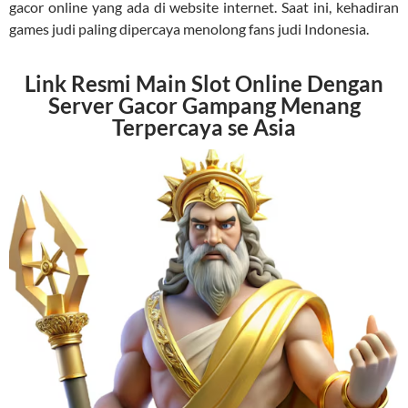
gacor online yang ada di website internet. Saat ini, kehadiran
games judi paling dipercaya menolong fans judi Indonesia.
Link Resmi Main Slot Online Dengan
Server Gacor Gampang Menang
Terpercaya se Asia