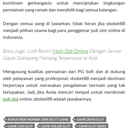
komitmen gerbangasia untuk menciptakan lingkungan
permainan yang ramah dan mendidik bagi semua kalangan.
Dengan semua yang di tawarkan, tidak heran jika sbobet88
menjadi pilihan utama bagi para penggemar judi slot online di
Indonesia.
Baca Juga : Link Resmi
Main Slot Online
Dengan Server
Gacor Gampang Menang Terpercaya se Asia
Mengusung kualitas permainan dari PG Soft dan di dukung
oleh pelayanan yang profesjonal, sbobet88 menjadi destinasi
terpercaya untuk merasakan pengalaman bermain yang tak
terlupakan. Jadi, jika Anda mencari tempat untuk menikmati
judi slot
online, sbobet88 adalah jawabannya.
BONUS NEW MEMBER 100% (SLOT GAME)
GAME DEMO SLOT
GAME JUDI SLOT
GAME ONLINE SLOT
GAME SLOT DEMO