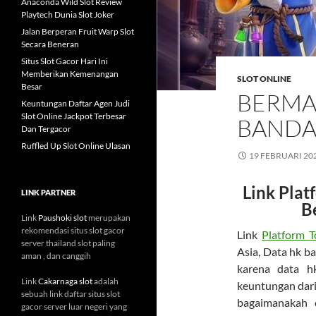
Anaconda Wild Slot Review
Playtech Dunia Slot Joker
Jalan Berperan Fruit Warp Slot
Secara Beneran
Situs Slot Gacor Hari Ini
Memberikan Kemenangan
SLOT ONLINE
Besar
BERMAI
Keuntungan Daftar Agen Judi
Slot Online Jackpot Terbesar
BANDA
Dan Tergacor
Ruffled Up Slot Online Ulasan
19 FEBRUARI 20
Link Plat
LINK PARTNER
B
Link
Paushoki slot
merupakan
rekomendasi situs slot gacor
Link
Platform T
server thailand slot paling
Asia, Data hk b
aman , dan canggih
karena data h
Link
Cakarnaga slot
adalah
keuntungan dari 
sebuah link daftar situs slot
bagaimanakah 
gacor server luar negeri yang