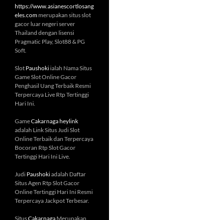
https://www.asianescortlosang
eles.com
merupakan situs slot
gacor luar negeri server
Thailand dengan lisensi
Pragmatic Play, Slot88 & PG
Soft.
Slot
Paushoki
ialah Nama Situs
Game Slot Online Gacor
Penghasil Uang Terbaik Resmi
Terpercaya Live Rtp Tertinggi
Hari Ini.
Game
Cakarnaga heylink
adalah Link Situs Judi Slot
Online Terbaik dan Terpercaya
Bocoran Rtp Slot Gacor
Tertinggi Hari Ini Live.
Judi
Paushoki
adalah Daftar
Situs Agen Rtp Slot Gacor
Online Tertinggi Hari Ini Resmi
Terpercaya Jackpot Terbesar.
Situs
Cakarnaga
Merupakan