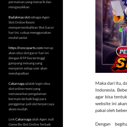
permainan yang menarik dan
mengasyikkan.
Badakmas slot
sebagai Agen
Slot Online Resmi
mempersembahkan Slot Gacor
hari ini, cukup menggunakan
modal santai
https://roncoparts.com
merup
akan situs slot gacor hari ini
dengan RTP live tertinggi
gampang menang yang
menjamin setiap user akan
mendapatkan
Maka dari itu, d
Cakarnaga
adalah login situs
slot online resmi yang
Indonesia. Beb
menawarkan pengalaman
agar bisa tentu
bermain terbaik bagi para
website ini aka
penggemar judi slot terpercaya
akses mudah
pakai oleh bebe
Link
Cakarnaga
ialah Agen Judi
Dengan begit
Game Bo Slot Online Terbaik