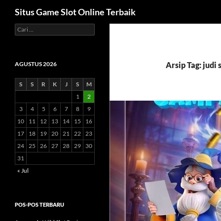
Cari
Situs Game Slot Online Terbaik
C
Langsung
a
ke
r
isi
i
u
AGUSTUS 2026
Arsip Tag: judi 
n
t
S
S
R
K
J
S
M
u
1
2
k
:
3
4
5
6
7
8
9
10
11
12
13
14
15
16
17
18
19
20
21
22
23
24
25
26
27
28
29
30
31
« Jul
POS-POS TERBARU