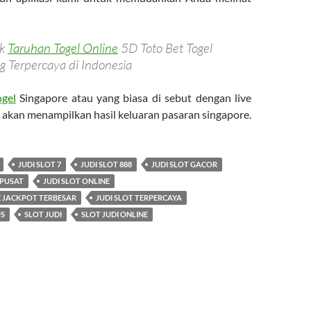
nk
Taruhan Togel Online
5D Toto Bet Togel
g Terpercaya di Indonesia
ogel
Singapore atau yang biasa di sebut dengan live
i akan menampilkan hasil keluaran pasaran singapore.
JUDI SLOT 7
JUDI SLOT 888
JUDI SLOT GACOR
 PUSAT
JUDI SLOT ONLINE
E JACKPOT TERBESAR
JUDI SLOT TERPERCAYA
US
SLOT JUDI
SLOT JUDI ONLINE