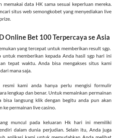
 memakai data HK sama sesuai keperluan mereka.
ncari situs web semongkobet yang menyediakan live
rize.
4D Online Bet 100 Terpercaya se Asia
emukan yang tercepat untuk memberikan result sgp.
p untuk memberikan kepada Anda hasil sgp hari ini
an tepat waktu. Anda bisa mengakses situs kami
 dari mana saja.
s resmi kami anda hanya perlu mengisi formulir
cara lengkap dan benar. Untuk memainkan permainan
da bisa langsung klik dengan begitu anda pun akan
n ke permainan live casino.
yang muncul pada keluaran Hk hari ini memiliki
sendiri dalam dunia perjudian. Selain itu, Anda juga
uh aplikasi kami untuk memudahkan Anda melihat