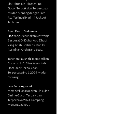
Link Situs Judi Slot Online
Gacor Terbaik dan Terpercaya
Mudah Menang dengan Live
Rtp Tertinggi Hari Ini Jackpot
Terbesar.
Agen Resmi
Badakmas
Slot
Yang Merupakan Slot Yang
Berpusat DI Dubai Abu Dhabi
Yang Telah Berlisensi Dan Di
Resmikan Oleh Bang Zeus..
Taruhan
Paushoki
memberikan
Bocoran Info Situs Agen Judi
Slot Gacor Terbaik dan
Terpercaya No 1 2024 Mudah
Menang.
Link
Semongkobet
Memberikan Bocoran Link Slot
Online Gacor Terbaik dan
Terpercaya 2024 Gampang
Menang Jackpot.