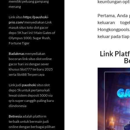
keuntungan opti
memiliki peluang gampang
menang
Pertama, Anda p
Link situs
https://paushoki-
keluaran tog
prio.com/
menyediakan Link
masuk situs toto slot gacor
Hongkongpools.
depo 5K hari ini! Main Gates of
keluar pada tia
Olympus 1000, Sugar Rush,
Fortune Tiger
Link Plat
Badakmas
menyediakan
B
bocoran link situs slot online
gacor hari ini dengan sever
khusus Slot777 terbaru 2025
serta Slot88 Terpercaya
Link judi
paushoki
situs slot
depo 5k untuk pertama kali
lewat sistem deposit 5000 via
qris super canggih paling baru
diindonesia
Betnesia
adalah platform
terbaik untuk bermain judi
online dengan berbagai pilihan