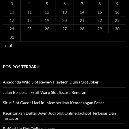
3
4
5
6
7
8
9
10
11
12
13
14
15
16
17
18
19
20
21
22
23
24
25
26
27
28
29
30
31
« Jul
POS-POS TERBARU
Anaconda Wild Slot Review Playtech Dunia Slot Joker
Jalan Berperan Fruit Warp Slot Secara Beneran
Situs Slot Gacor Hari Ini Memberikan Kemenangan Besar
Keuntungan Daftar Agen Judi Slot Online Jackpot Terbesar Dan
Tergacor
Ruffled Up Slot Online Ulasan