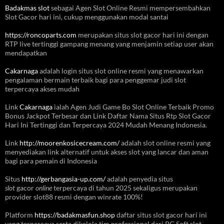
Badakmas slot
sebagai Agen Slot Online Resmi mempersembahkan
Slot Gacor hari ini, cukup menggunakan modal santai
https://roncoparts.com
merupakan situs slot gacor hari ini dengan
RTP live tertinggi gampang menang yang menjamin setiap user akan
mendapatkan
Cakarnaga
adalah login situs slot online resmi yang menawarkan
pengalaman bermain terbaik bagi para penggemar judi slot
terpercaya akses mudah
Link
Cakarnaga
ialah Agen Judi Game Bo Slot Online Terbaik Promo
Bonus Jackpot Terbesar dan Link Daftar Nama Situs Rtp Slot Gacor
Hari Ini Tertinggi dan Terpercaya 2024 Mudah Menang Indonesia.
Link
http://moorenkosicecream.com/
adalah slot online resmi yang
menyediakan link alternatif untuk akses slot yang lancar dan aman
bagi para pemain di Indonesia
Situs
http://gerbangasia-up.com/
adalah penyedia situs
slot
gacor
online
terpercaya di tahun 2025 sekaligus merupakan
provider slot88 resmi dengan winrate 100%!
Platform
https://badakmasfun.shop
daftar situs slot gacor hari ini
yang terpercaya serta dikelola tim professional dari PG Soft slot