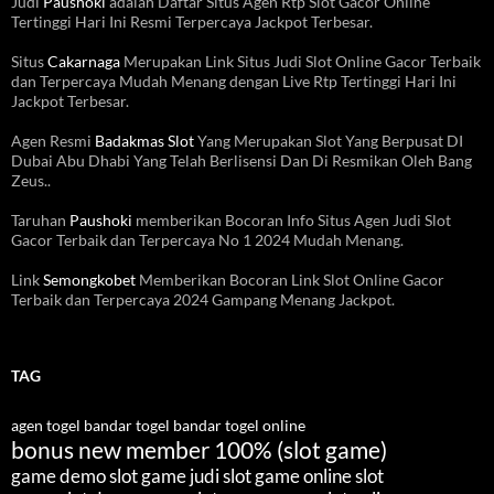
Judi
Paushoki
adalah Daftar Situs Agen Rtp Slot Gacor Online
Tertinggi Hari Ini Resmi Terpercaya Jackpot Terbesar.
Situs
Cakarnaga
Merupakan Link Situs Judi Slot Online Gacor Terbaik
dan Terpercaya Mudah Menang dengan Live Rtp Tertinggi Hari Ini
Jackpot Terbesar.
Agen Resmi
Badakmas Slot
Yang Merupakan Slot Yang Berpusat DI
Dubai Abu Dhabi Yang Telah Berlisensi Dan Di Resmikan Oleh Bang
Zeus..
Taruhan
Paushoki
memberikan Bocoran Info Situs Agen Judi Slot
Gacor Terbaik dan Terpercaya No 1 2024 Mudah Menang.
Link
Semongkobet
Memberikan Bocoran Link Slot Online Gacor
Terbaik dan Terpercaya 2024 Gampang Menang Jackpot.
TAG
agen togel
bandar togel
bandar togel online
bonus new member 100% (slot game)
game demo slot
game judi slot
game online slot