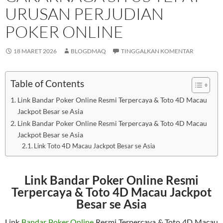
URUSAN PERJUDIAN
POKER ONLINE
18 MARET 2026
BLOGDMAQ
TINGGALKAN KOMENTAR
Table of Contents
Link Bandar Poker Online Resmi Terpercaya & Toto 4D Macau
Jackpot Besar se Asia
Link Bandar Poker Online Resmi Terpercaya & Toto 4D Macau
Jackpot Besar se Asia
Link Toto 4D Macau Jackpot Besar se Asia
Link Bandar Poker Online Resmi
Terpercaya & Toto 4D Macau Jackpot
Besar se Asia
Link
Bandar Poker Online
Resmi Terpercaya & Toto 4D Macau