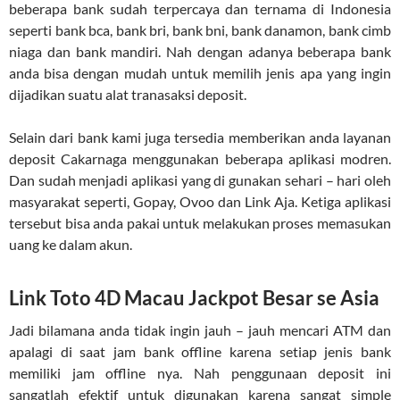
beberapa bank sudah terpercaya dan ternama di Indonesia
seperti bank bca, bank bri, bank bni, bank danamon, bank cimb
niaga dan bank mandiri. Nah dengan adanya beberapa bank
anda bisa dengan mudah untuk memilih jenis apa yang ingin
dijadikan suatu alat tranasaksi deposit.
Selain dari bank kami juga tersedia memberikan anda layanan
deposit Cakarnaga menggunakan beberapa aplikasi modren.
Dan sudah menjadi aplikasi yang di gunakan sehari – hari oleh
masyarakat seperti, Gopay, Ovoo dan Link Aja. Ketiga aplikasi
tersebut bisa anda pakai untuk melakukan proses memasukan
uang ke dalam akun.
Link Toto 4D Macau Jackpot Besar se Asia
Jadi bilamana anda tidak ingin jauh – jauh mencari ATM dan
apalagi di saat jam bank offline karena setiap jenis bank
memiliki jam offline nya. Nah penggunaan deposit ini
sangatlah efektif untuk digunakan karena sangat simple