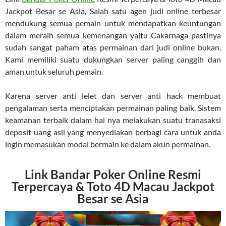
Jackpot Besar se Asia, Salah satu agen judi online terbesar
mendukung semua pemain untuk mendapatkan keuntungan
dalam meraih semua kemenangan yaitu Cakarnaga pastinya
sudah sangat paham atas permainan dari judi online bukan.
Kami memiliki suatu dukungkan server paling canggih dan
aman untuk seluruh pemain.
Karena server anti lelet dan server anti hack membuat
pengalaman serta menciptakan permainan paling baik. Sistem
keamanan terbaik dalam hal nya melakukan suatu tranasaksi
deposit uang asli yang menyediakan berbagi cara untuk anda
ingin memasukan modal bermain ke dalam akun permainan.
Link Bandar Poker Online Resmi
Terpercaya & Toto 4D Macau Jackpot
Besar se Asia