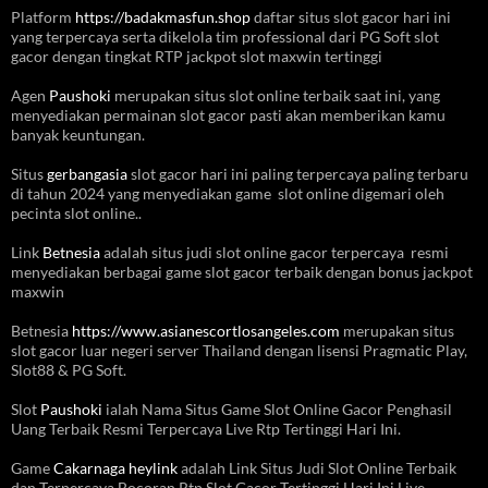
Platform
https://badakmasfun.shop
daftar situs slot gacor hari ini
yang terpercaya serta dikelola tim professional dari PG Soft slot
gacor dengan tingkat RTP jackpot slot maxwin tertinggi
Agen
Paushoki
merupakan situs slot online terbaik saat ini, yang
menyediakan permainan slot gacor pasti akan memberikan kamu
banyak keuntungan.
Situs
gerbangasia
slot gacor hari ini paling terpercaya paling terbaru
di tahun 2024 yang menyediakan game slot online digemari oleh
pecinta slot online..
Link
Betnesia
adalah situs judi slot online gacor terpercaya resmi
menyediakan berbagai game slot gacor terbaik dengan bonus jackpot
maxwin
Betnesia
https://www.asianescortlosangeles.com
merupakan situs
slot gacor luar negeri server Thailand dengan lisensi Pragmatic Play,
Slot88 & PG Soft.
Slot
Paushoki
ialah Nama Situs Game Slot Online Gacor Penghasil
Uang Terbaik Resmi Terpercaya Live Rtp Tertinggi Hari Ini.
Game
Cakarnaga heylink
adalah Link Situs Judi Slot Online Terbaik
dan Terpercaya Bocoran Rtp Slot Gacor Tertinggi Hari Ini Live.