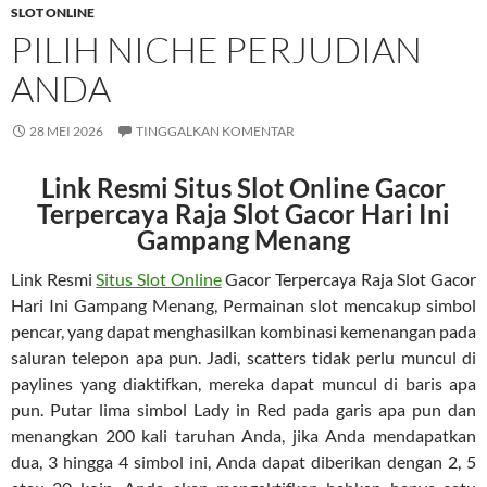
SLOT ONLINE
PILIH NICHE PERJUDIAN
ANDA
28 MEI 2026
TINGGALKAN KOMENTAR
Link Resmi Situs Slot Online Gacor
Terpercaya Raja Slot Gacor Hari Ini
Gampang Menang
Link Resmi
Situs Slot Online
Gacor Terpercaya Raja Slot Gacor
Hari Ini Gampang Menang, Permainan slot mencakup simbol
pencar, yang dapat menghasilkan kombinasi kemenangan pada
saluran telepon apa pun. Jadi, scatters tidak perlu muncul di
paylines yang diaktifkan, mereka dapat muncul di baris apa
pun. Putar lima simbol Lady in Red pada garis apa pun dan
menangkan 200 kali taruhan Anda, jika Anda mendapatkan
dua, 3 hingga 4 simbol ini, Anda dapat diberikan dengan 2, 5