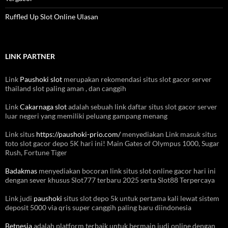
Ruffled Up Slot Online Ulasan
LINK PARTNER
Link
Paushoki slot
merupakan rekomendasi situs slot gacor server
thailand slot paling aman , dan canggih
Link
Cakarnaga slot
adalah sebuah link daftar situs slot gacor server
luar negeri yang memiliki peluang gampang menang
Link situs
https://paushoki-prio.com/
menyediakan Link masuk situs
toto slot gacor depo 5K hari ini! Main Gates of Olympus 1000, Sugar
Rush, Fortune Tiger
Badakmas
menyediakan bocoran link situs slot online gacor hari ini
dengan sever khusus Slot777 terbaru 2025 serta Slot88 Terpercaya
Link judi
paushoki
situs slot depo 5k untuk pertama kali lewat sistem
deposit 5000 via qris super canggih paling baru diindonesia
Betnesia
adalah platform terbaik untuk bermain judi online dengan