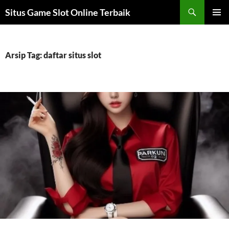
Langsung
Cari
Situs Game Slot Online Terbaik
ke
MENU
isi
UTAMA
Arsip Tag: daftar situs slot